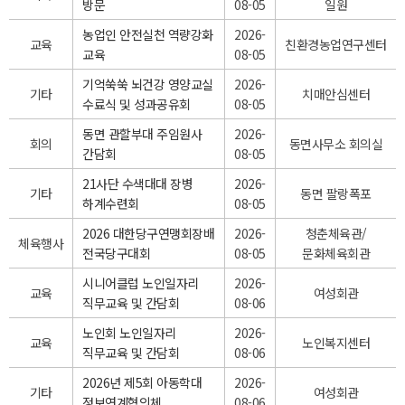
방문
08-05
일원
농업인 안전실천 역량강화
2026-
교육
친환경농업연구센터
교육
08-05
기억쑥쑥 뇌건강 영양교실
2026-
기타
치매안심센터
수료식 및 성과공유회
08-05
동면 관할부대 주임원사
2026-
회의
동면사무소 회의실
간담회
08-05
21사단 수색대대 장병
2026-
기타
동면 팔랑폭포
하계수련회
08-05
2026 대한당구연맹회장배
2026-
청춘체육관/
체육행사
전국당구대회
08-05
문화체육회관
시니어클럽 노인일자리
2026-
교육
여성회관
직무교육 및 간담회
08-06
노인회 노인일자리
2026-
교육
노인복지센터
직무교육 및 간담회
08-06
2026년 제5회 아동학대
2026-
기타
여성회관
정보연계협의체
08-06