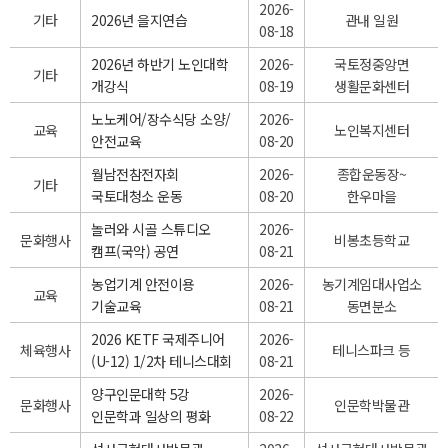
2026-
기타
2026년 을지연습
관내 일원
08-18
2026년 하반기 노인대학
2026-
국토정중앙면
기타
개강식
08-19
생활문화센터
노노케어/장수식당 소양/
2026-
교육
노인복지센터
안전교육
08-20
월남전참전자회
2026-
종합운동장~
기타
국토대청소 운동
08-20
한우마을
놀러와 시골 스튜디오
2026-
문화행사
비봉초등학교
캠프(국악) 공연
08-21
농업기계 안전이용
2026-
농기계임대사업소
교육
기술교육
08-21
동면분소
2026 KETF 국제주니어
2026-
체육행사
테니스파크 등
(U-12) 1/2차 테니스대회
08-21
양구인문대학 5강
2026-
문화행사
인문학박물관
인문학과 일상의 평화
08-22