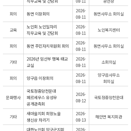
직무교육 및 간담회
08-11
공연장
2026-
회의
동면 이장회의
동면사무소 회의실
08-11
노인회 노인일자리
2026-
교육
노인복지센터
직무교육 및 간담회
08-11
2026-
회의
동면 주민자치위원회 회의
동면사무소 회의실
08-11
2026년 임산부 행복 태교
2026-
기타
소회의실
교실
08-11
2026-
양구읍사무소
회의
양구읍 이장회의
08-11
회의실
국토정중앙천문대
2026-
문화행사
페르세우스 유성우
국토정중앙천문대
08-12
공개관측회
새마을지회 희망노을
2026-
기타
해안면 복지회관
생신상 차리기
08-13
대한노인회 양구군지회
2026-