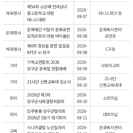
제54회 소강배 전국남녀
2026-
체육행사
중고등학교 대항
테니스파크 등
08-07
테니스대회
문화재단 이달의 문화공연
2026-
문화복지센터
문화행사
모차르트의 마법 바이올린
08-08
공연장
제6회 정상을 향한 발걸음
2026-
체육행사
C구장
KFDF in 양구
08-08
기독교연합회 2026
2026-
기타
사랑의교회
양구군 광복절 연합예배
08-09
2026-
21사단
기타
21사단 신병교육대 입소식
08-10
신병교육대대
2026년 제3차
2026-
회의
소회의실
양구군사례결정위원회
08-10
민주평통 양구군협의회
2026-
회의
대회의실
2026년 3분기 정기회의
08-11
시니어클럽 노인일자리
2026-
문화복지센터
교육