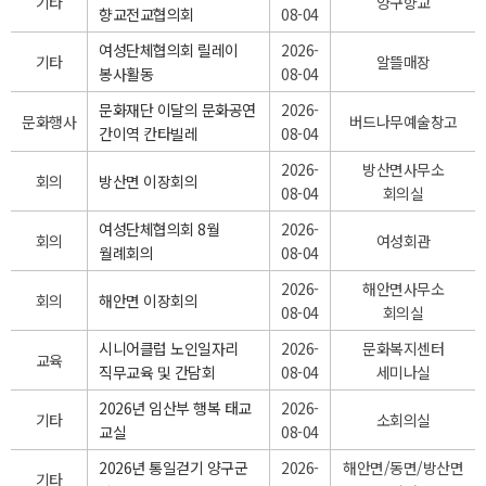
기타
양구향교
향교전교협의회
08-04
여성단체협의회 릴레이
2026-
기타
알뜰매장
봉사활동
08-04
문화재단 이달의 문화공연
2026-
문화행사
버드나무예술창고
간이역 칸타빌레
08-04
2026-
방산면사무소
회의
방산면 이장회의
08-04
회의실
여성단체협의회 8월
2026-
회의
여성회관
월례회의
08-04
2026-
해안면사무소
회의
해안면 이장회의
08-04
회의실
시니어클럽 노인일자리
2026-
문화복지센터
교육
직무교육 및 간담회
08-04
세미나실
2026년 임산부 행복 태교
2026-
기타
소회의실
교실
08-04
2026년 통일걷기 양구군
2026-
해안면/동면/방산면
기타