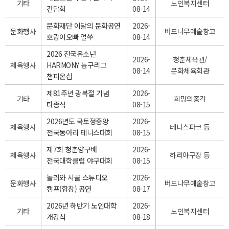
기타
노인복지센터
간담회
08-14
문화재단 이달의 문화공연
2026-
문화행사
버드나무예술창고
호랑이오빠 얼쑤
08-14
2026 전국유소년
2026-
청춘체육관/
체육행사
HARMONY 농구리그
08-14
문화체육회관
챔피온십
제81주년 광복절 기념
2026-
기타
희망의종각
타종식
08-15
2026년도 국토정중앙
2026-
체육행사
테니스파크 등
전국동아리 테니스대회
08-15
제7회 청춘양구배
2026-
체육행사
하리야구장 등
전국대학클럽 야구대회
08-15
놀러와 시골 스튜디오
2026-
문화행사
버드나무예술창고
캠프(합창) 공연
08-17
2026년 하반기 노인대학
2026-
기타
노인복지센터
개강식
08-18