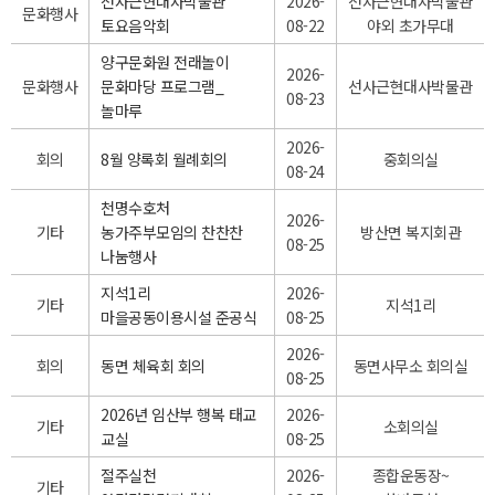
선사근현대사박물관
2026-
선사근현대사박물관
문화행사
토요음악회
08-22
야외 초가무대
양구문화원 전래놀이
2026-
문화행사
문화마당 프로그램_
선사근현대사박물관
08-23
놀마루
2026-
회의
8월 양록회 월례회의
중회의실
08-24
천명수호처
2026-
기타
농가주부모임의 찬찬찬
방산면 복지회관
08-25
나눔행사
지석1리
2026-
기타
지석1리
마을공동이용시설 준공식
08-25
2026-
회의
동면 체육회 회의
동면사무소 회의실
08-25
2026년 임산부 행복 태교
2026-
기타
소회의실
교실
08-25
절주실천
2026-
종합운동장~
기타