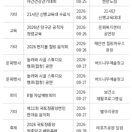
야간건강걷기대회
08-25
한반도섬
2026-
21사단
기타
21사단 신병교육대 수료식
08-26
신병교육대대
2026년 양구군 공직자
2026-
문화복지센터
교육
청렴교육
08-26
공연장
2026-
해안면 힐링하우스
기타
2026 펀치볼 힐링 음악회
08-26
광장
놀러와 시골 스튜디오
2026-
문화행사
버드나무예술창고
캠프(합창) 공연
08-27
놀러와 시골 스튜디오
2026-
문화행사
버드나무예술창고
캠프(합창) 공연
08-27
2026-
보건소
회의
8월 자살예방회의
08-27
재활프로그램실
제11회 국토정중앙면민
2026-
기타
별무리광장
한마음 음악회
08-27
2026 국토정중앙
2026-
축제
레포츠공원 일원
청춘양구 배꼽축제
08-28