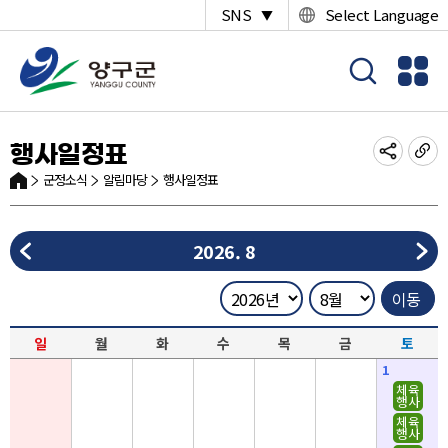
SNS
Select Language
▼
행사일정표
군정소식
알림마당
행사일정표
2026. 8
일
월
화
수
목
금
토
1
체육
행사
체육
행사