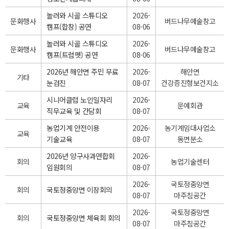
놀러와 시골 스튜디오
2026-
문화행사
버드나무예술창고
캠프(합창) 공연
08-06
놀러와 시골 스튜디오
2026-
문화행사
버드나무예술창고
캠프(트럼펫) 공연
08-06
2026년 해안면 주민 무료
2026-
해안면
기타
눈검진
08-07
건강증진형보건지소
시니어클럽 노인일자리
2026-
교육
문예회관
직무교육 및 간담회
08-07
농업기계 안전이용
2026-
농기계임대사업소
교육
기술교육
08-07
동면분소
2026년 양구사과연합회
2026-
회의
농업기술센터
임원회의
08-07
2026-
국토정중앙면
회의
국토정중앙면 이장회의
08-07
마주침공간
2026-
국토정중앙면
회의
국토정중앙면 체육회 회의
08-07
마주침공간