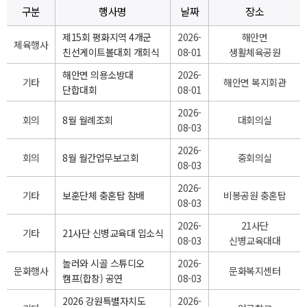
구분
행사명
날짜
장소
제15회 평화지역 4개군
2026-
해안면
체육행사
친선게이트볼대회 개회식
08-01
생활체육공원
해안면 의용소방대
2026-
기타
해안면 복지회관
단합대회
08-01
2026-
회의
8월 월례조회
대회의실
08-03
2026-
회의
8월 월간업무보고회
중회의실
08-03
2026-
기타
보훈단체 충혼탑 참배
비봉공원 충혼탑
08-03
2026-
21사단
기타
21사단 신병교육대 입소식
08-03
신병교육대대
놀러와 시골 스튜디오
2026-
문화행사
문화복지센터
캠프(합창) 공연
08-03
2026 강원특별자치도
2026-