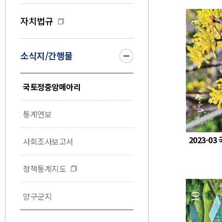
자치법규
소식지/간행물
국토정중앙메아리
통계연보
2023-0
사회조사보고서
정책통계지도
양구군지