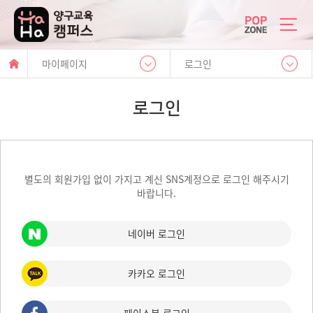
팝
양
업
구
마이페이지
로그인
존
H
a
p
로그인
p
y
E
d
u
별도의 회원가입 없이 가지고 계신 SNS계정으로 로그인 해주시기
바랍니다.
네이버 로그인
카카오 로그인